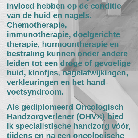
invloed hebben op de conditie
van de huid en nagels.
Chemotherapie,
immunotherapie, doelgerichte
therapie, hormoontherapie en
bestraling kunnen onder andere
leiden tot een droge of gevoelige
huid, kloofjes, nagelafwijkingen,
verkleuringen en het hand-
voetsyndroom.
Als gediplomeerd Oncologisch
Handzorgverlener (OHV®) bied
ik specialistische handzorg vóór,
tijdens en na een oncologische