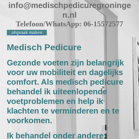
info@medischpedicuregroninge
n.nl
Telefoon/WhatsApp: 06-15572577
afspraak maken
Medisch Pedicure
Gezonde voeten zijn belangrijk
voor uw mobiliteit en dagelijks
comfort. Als medisch pedicure
behandel ik uiteenlopende
voetproblemen en help ik
klachten te verminderen en te
voorkomen.
Ik behandel onder andere: