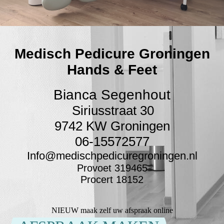
Medisch Pedicure Groningen
Hands & Feet
Bianca Segenhout
Siriusstraat 30
9742 KW Groningen
06-15572577
Info@medischpedicuregroningen.nl
Provoet 319465
Procert 18152
NIEUW maak zelf uw afspraak online