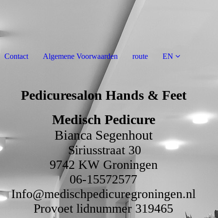
Contact
Algemene Voorwaarden
route
EN
Pedicuresalon Hands & Feet
Medisch Pedicure
Bianca Segenhout
Siriusstraat 30
9742 KW Groningen
06-15572577
Info@medischpedicuregroningen.nl
Provoet lidnummer 319465