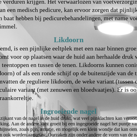
 verduren krijgen. Het verwaarlozen van voetverzorging
an een medisch pedicure, kan ervoor zorgen dat pijnl
baat hebben bij pedicurebehandelingen, met name voor
himmel.
Likdoorn
emd, is een pijnlijke eeltplek met een naar binnen gro
komt voor op plaatsen waar de huid aan herhaalde druk w
, teentoppen en tussen de tenen. Likdoorns kunnen con
doorn) of als een ronde schijf op de buitenzijde van de 
vatten de reguliere likdoorn, de weke variant (tussen d
ulaire variant (met zenuwen en bloedvaatjes). Er is oo
raankorreltje.
Ingroeiende nagel
zijkant van de nagel in de huid drukt, wat veel pijnklachten kan veroo
king. Aan de andere kant groeit bij een ingegroeide nagel het puntje v
ijnselen, zoals pijn, irritatie, en mogelijk een klein wondje dat kan on
en ook worden aangetast. Oorzaken zijn onder andere de vorm van de 