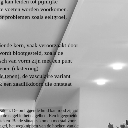
 kan leiden tot pijnlijke
ijke voeten worden voorkomen.
 problemen zoals eeltgroei,
eiende kern, vaak veroorzaakt door
ordt blootgesteld, zoals de
isch van vorm zijn met een punt
tenen (eksteroog).
e tenen), de vasculaire variant
k een zaadlikdoorn die ontstaat
rzaken. De omliggende huid kan rood zijn of
an de nagel in het nagelbed. Een ingegroeide
tsteken. Beide situaties komen meestal voor
nagel, het wegknippen van de hoeken van de