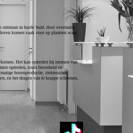
n ontstaan in harde huid, door overmatig
n. Kloven komen vaak voor op plaatsen waar
orkomen. Het kan optreden bij mensen van
omen optreden, zoals broosheid en
matige hoornproductie, ziekteszoals
en, en het dragen van te krappe schoenen.