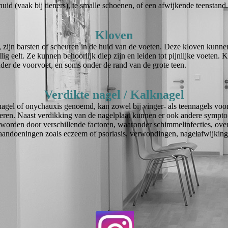
uid (vaak bij tieners), te smalle schoenen, of een afwijkende teenstand.
Kloven
 zijn barsten of scheuren in de huid van de voeten. Deze kloven kunne
ollig eelt. Ze kunnen behoorlijk diep zijn en leiden tot pijnlijke voete
onder de voorvoet, en soms onder de rand van de grote teen.
Verdikte nagel / Kalknagel
 nagel of onychauxis genoemd, kan zowel bij vinger- als teennagels vo
uderen. Naast verdikking van de nagelplaat kunnen er ook andere sympt
worden door verschillende factoren, waaronder schimmelinfecties, over
aandoeningen zoals eczeem of psoriasis, verwondingen, nagelafwijking