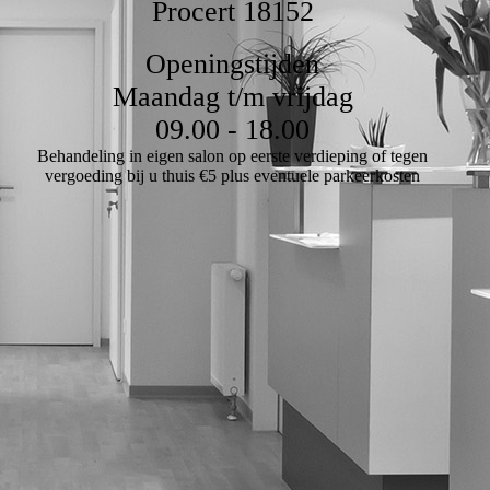
Procert 18152
Openingstijden
Maandag t/m vrijdag
09.00 - 18.00
Behandeling in eigen salon op eerste verdieping of tegen
vergoeding bij u thuis €5 plus eventuele parkeerkosten