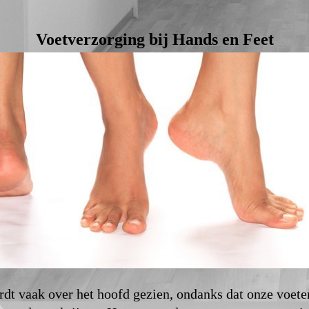
Voetverzorging bij Hands en Feet
dt vaak over het hoofd gezien, ondanks dat onze voete