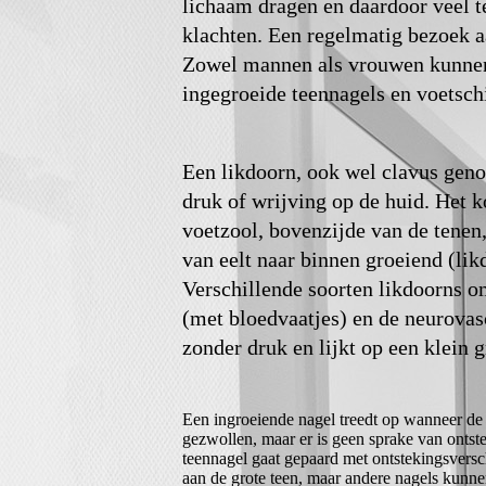
lichaam dragen en daardoor veel te
klachten. Een regelmatig bezoek a
Zowel mannen als vrouwen kunnen 
ingegroeide teennagels en voetsc
Een likdoorn, ook wel clavus geno
druk of wrijving op de huid. Het 
voetzool, bovenzijde van de tenen
van eelt naar binnen groeiend (lik
Verschillende soorten likdoorns om
(met bloedvaatjes) en de neurovasc
zonder druk en lijkt op een klein g
Een ingroeiende nagel treedt op wanneer de 
gezwollen, maar er is geen sprake van ontste
teennagel gaat gepaard met ontstekingsversch
aan de grote teen, maar andere nagels kunn