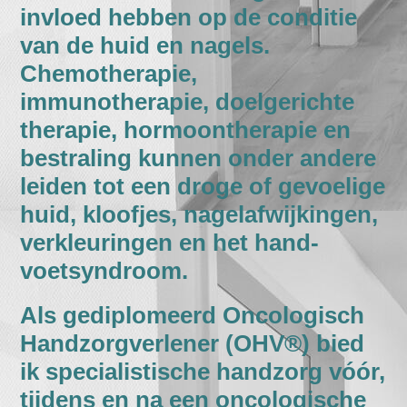
invloed hebben op de conditie
van de huid en nagels.
Chemotherapie,
immunotherapie, doelgerichte
therapie, hormoontherapie en
bestraling kunnen onder andere
leiden tot een droge of gevoelige
huid, kloofjes, nagelafwijkingen,
verkleuringen en het hand-
voetsyndroom.
Als gediplomeerd Oncologisch
Handzorgverlener (OHV®) bied
ik specialistische handzorg vóór,
tijdens en na een oncologische