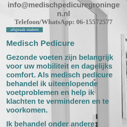
info@medischpedicuregroninge
n.nl
Telefoon/WhatsApp: 06-15572577
afspraak maken
Medisch Pedicure
Gezonde voeten zijn belangrijk
voor uw mobiliteit en dagelijks
comfort. Als medisch pedicure
behandel ik uiteenlopende
voetproblemen en help ik
klachten te verminderen en te
voorkomen.
Ik behandel onder andere: