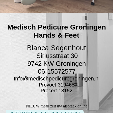
Medisch Pedicure Groningen
Hands & Feet
Bianca Segenhout
Siriusstraat 30
9742 KW Groningen
06-15572577
Info@medischpedicuregroningen.nl
Provoet 319465
Procert 18152
NIEUW maak zelf uw afspraak online