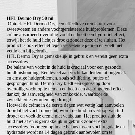
HFL Dermo Dry 50 ml
Ontdek HFL Dermo Dry, een effectieve crèmekuur voor
zweetvoeten en andere vochtgerelateerde huidproblemen. Deze
crème absorbeert overtollig vocht en heeft een hydrofiel effect,
terwijl het de huid lichtjes droogt zonder deze af te sluiten. Het
product is ook effectief tegen vervelende geuren en voelt niet
vettig aan bij gebruik.
HFL Dermo Dry is gemakkelijk in gebruik en vereist geen extra
accessoires.
De balans van vocht in de huid is cruciaal voor een gezonde
huidhuishouding. Een teveel aan vocht kan leiden tot ongemak
en ernstige huidproblemen, zoals schilfering, putjes of
gesprongen huid. Dermo Dry biedt een oplossing door
overtollig vocht op te nemen en heeft een adstringerend effect
dankzij de aanwezigheid van zinkoxide, waardoor de
zweetkliertjes worden ingedroogd.
Hoewel de crème in de eerste dagen wat vettig kan aanvoelen
doordat het vocht opneemt, wordt de huid na verloop van tijd
droger en voelt de crème niet vettig aan. Het product sluit de
huid niet af en is gemakkelijk in gebruik zonder extra
accessoires. Voor een optimale balans tussen vochtregulatie en
hydratatie wordt na 14 dagen gebruik aanbevolen om te