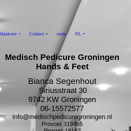
Manicure
Contact
route
NL
Medisch Pedicure Groningen
Hands & Feet
Bianca Segenhout
Siriusstraat 30
9742 KW Groningen
06-15572577
Info@medischpedicuregroningen.nl
Provoet 319465
Procert 18152