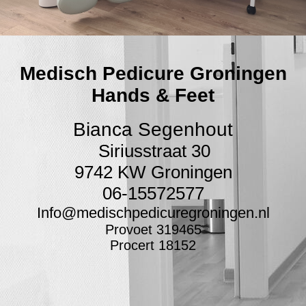
Medisch Pedicure Groningen
Hands & Feet
Bianca Segenhout
Siriusstraat 30
9742 KW Groningen
06-15572577
Info@medischpedicuregroningen.nl
Provoet 319465
Procert 18152